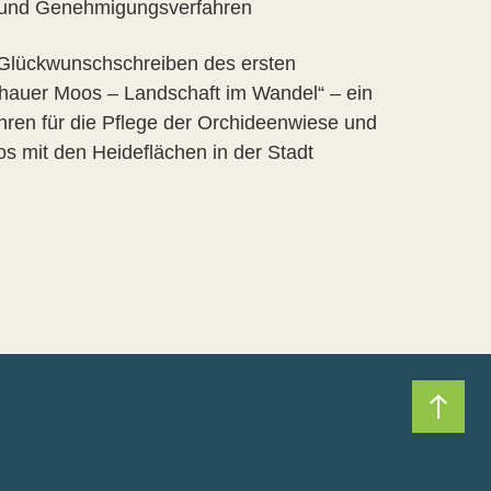
- und Genehmigungsverfahren
n Glückwunschschreiben des ersten
hauer Moos – Landschaft im Wandel“ – ein
hren für die Pflege der Orchideenwiese und
s mit den Heideflächen in der Stadt
Nach 