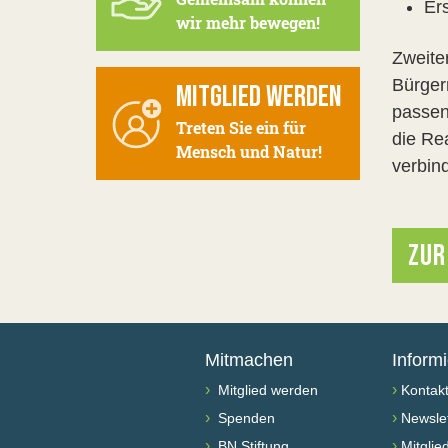
Er
wir mehr bewegen!
Zweite
Bürger
MITGLIED WERDEN
passen
Treten Sie ein für
die Re
Mensch und Natur!
verbind
ZUR
Mitmachen
Inform
›
›
Mitglied werden
Kontak
›
›
Spenden
Newslet
›
›
BN Stiftung
Mitglie