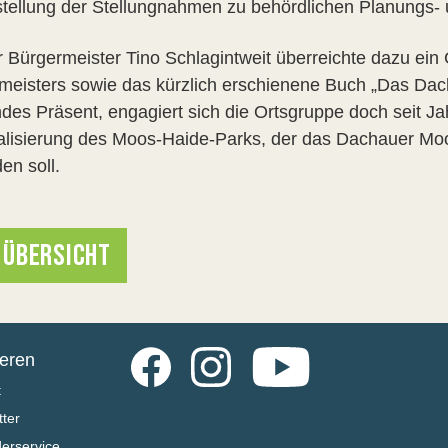
stellung der Stellungnahmen zu behördlichen Planungs
r Bürgermeister Tino Schlagintweit überreichte dazu ei
meisters sowie das kürzlich erschienene Buch „Das Dac
des Präsent, engagiert sich die Ortsgruppe doch seit Ja
alisierung des Moos-Haide-Parks, der das Dachauer Moo
en soll.
 ÜBERSICHT
Facebook
Instagram
YouTube
ieren
t
ter
derservice