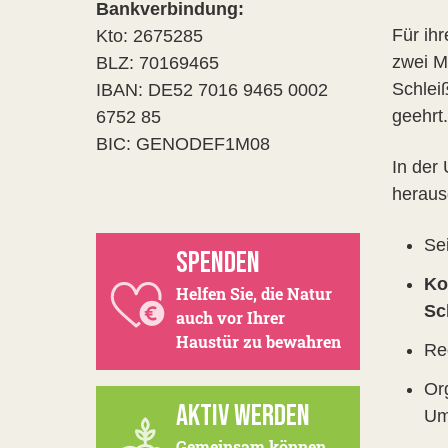
Bankverbindung:
Für ih
Kto: 2675285
zwei M
BLZ: 70169465
Schlei
IBAN: DE52 7016 9465 0002
geehrt.
6752 85
BIC: GENODEF1M08
In der
herausg
Se
SPENDEN
Ko
Helfen Sie, die Natur
Sc
auch vor Ihrer
Haustür zu bewahren
Re
Or
AKTIV WERDEN
Um
Gemeinsam können