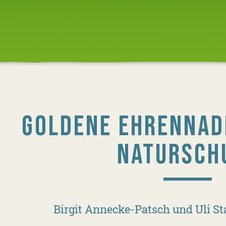
GOLDENE EHRENNAD
NATURSCH
Birgit Annecke-Patsch und Uli St