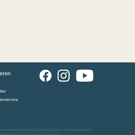
Facebook
Instagram
YouTube
ieren
t
ter
derservice
euernummer 244/147/80055 vom 21.11.2025 von der Körperschafts-
UND Naturschutz ist steuerlich absetzbar.