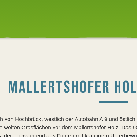
MALLERTSHOFER HOL
ch von Hochbrück, westlich der Autobahn A 9 und östlich
e weiten Grasflächen vor dem Mallertshofer Holz. Das 9
, der überwiegend aus Föhren mit krautigem Unterbewuc