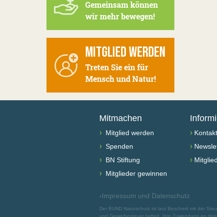
Gemeinsam können
wir mehr bewegen!
MITGLIED WERDEN
Treten Sie ein für
Mensch und Natur!
Mitmachen
Inform
›
›
Mitglied werden
Kontak
›
›
Spenden
Newslet
›
›
BN Stiftung
Mitglie
›
Mitglieder gewinnen
›
Impressum und Datenschutz
Der BUND Naturschutz ist laut Bescheid mit der St
und Gewerbesteuer befreit. Ihre Zuwendung an den B