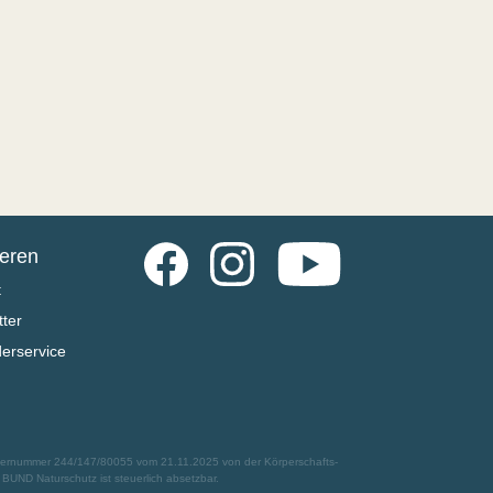
Facebook
Instagram
YouTube
ieren
t
ter
derservice
euernummer 244/147/80055 vom 21.11.2025 von der Körperschafts-
UND Naturschutz ist steuerlich absetzbar.