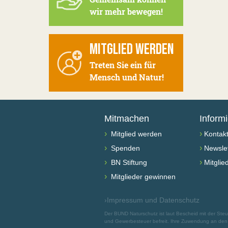
wir mehr bewegen!
MITGLIED WERDEN
Treten Sie ein für
Mensch und Natur!
Mitmachen
Inform
›
›
Mitglied werden
Kontak
›
›
Spenden
Newslet
›
›
BN Stiftung
Mitglie
›
Mitglieder gewinnen
›
Impressum und Datenschutz
Der BUND Naturschutz ist laut Bescheid mit der St
und Gewerbesteuer befreit. Ihre Zuwendung an den B