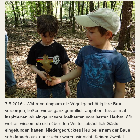
7.5.2016 - Während ringsum die Vögel geschäftig ihre Brut
versorgen, ließen wir es ganz gemütlich angehen. Ersteinmal
inspizierten wir einige unsere Igelbauten vom letzten Herbst. Wir
wollten wissen, ob sich über den Winter tatsächlich Gäste
eingefunden hatten. Niedergedrücktes Heu bei einem der Baue
sah danach aus, aber sicher waren wir nicht. Keinen Zweifel