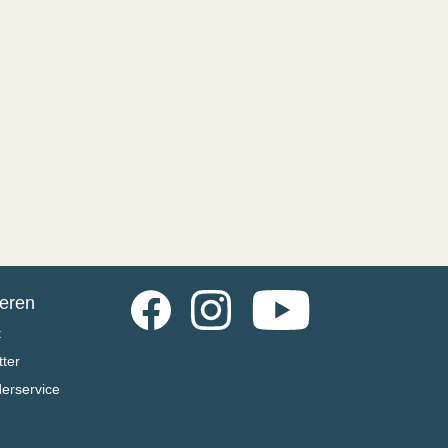
Facebook
Instagram
YouTube
ieren
t
ter
derservice